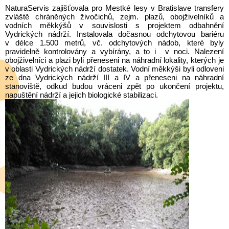
NaturaServis zajišťovala pro Mestké lesy v Bratislave transfery
zvláště chráněných živočichů, zejm. plazů, obojživelníků a
vodních měkkýšů v souvislosti s projektem odbahnění
Vydrických nádrží. Instalovala dočasnou odchytovou bariéru
v délce 1.500 metrů, vč. odchytových nádob, které byly
pravidelně kontrolovány a vybírány, a to i v noci. Nalezení
obojživelníci a plazi byli přeneseni na náhradní lokality, kterých je
v oblasti Vydrických nádrží dostatek. Vodní měkkýši byli odloveni
ze dna Vydrických nádrží III a IV a přeneseni na náhradní
stanoviště, odkud budou vráceni zpět po ukončení projektu,
napuštění nádrží a jejich biologické stabilizaci.