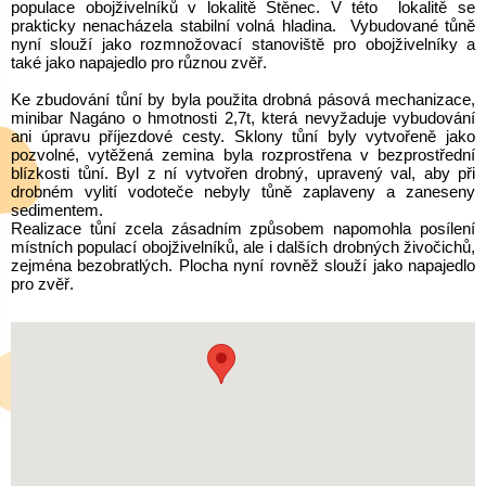
populace obojživelníků v lokalitě Štěnec. V této lokalitě se
prakticky nenacházela stabilní volná hladina. Vybudované tůně
nyní slouží jako rozmnožovací stanoviště pro obojživelníky a
také jako napajedlo pro různou zvěř.
Ke zbudování tůní by byla použita drobná pásová mechanizace,
minibar Nagáno o hmotnosti 2,7t, která nevyžaduje vybudování
ani úpravu příjezdové cesty. Sklony tůní byly vytvořeně jako
pozvolné, vytěžená zemina byla rozprostřena v bezprostřední
blízkosti tůní. Byl z ní vytvořen drobný, upravený val, aby při
drobném vylití vodoteče nebyly tůně zaplaveny a zaneseny
sedimentem.
Realizace tůní zcela zásadním způsobem napomohla posílení
místních populací obojživelníků, ale i dalších drobných živočichů,
zejména bezobratlých. Plocha nyní rovněž slouží jako napajedlo
pro zvěř.